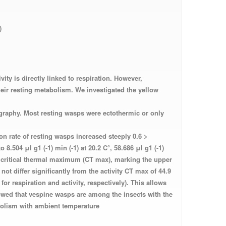
)
ty is directly linked to respiration. However,
eir resting metabolism. We investigated the yellow
graphy. Most resting wasps were ectothermic or only
tion rate of resting wasps increased steeply
to 8.504
μl g
1
(-1) min (-1)
at 20.2 C°, 58.686
μl g
1
(-1)
y critical thermal maximum (CT max), marking the upper
ot differ significantly from the activity CT max of 44.9
r respiration and activity, respectively). This allows
owed that vespine wasps are among the insects with the
abolism with ambient temperature