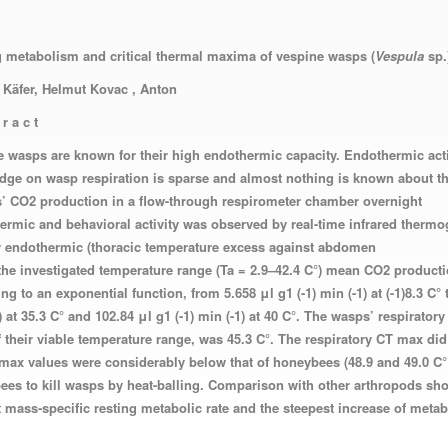
g metabolism and critical thermal maxima of vespine wasps (
Vespula
sp.
 Käfer, Helmut Kovac , Anton
r a c t:
 wasps are known for their high endothermic capacity. Endothermic activi
ge on wasp respiration is sparse and almost nothing is known about th
s’ CO2 production in a flow-through respirometer chamber overnight.
rmic and behavioral activity was observed by real-time infrared thermo
ly endothermic (thoracic temperature excess against abdomen
°). In the investigated temperature range (Ta = 2.9–42.4 C°) mean CO2 produc
ng to an exponential function, from 5.658
μl g
1
(-1) min (-1)
at
(-1)
8.3 C° 
)
at 35.3 C° and 102.84
μl g
1
(-1) min (-1)
at 40 C°. The wasps’ respirator
 their viable temperature range, was 45.3 C°. The respiratory CT max did n
max values were considerably below that of honeybees (48.9 and 49.0 C° fo
es to kill wasps by heat-balling. Comparison with other arthropods sh
 mass-specific resting metabolic rate and the steepest increase of met