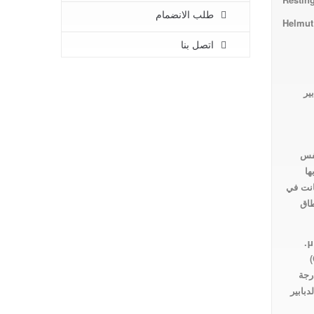
طلب الانضمام
Helmut
اتصل بنا
ير
نفس
ها
انت في
اق
 من نحل العسل (48.9 و 49.0 درجة
دبابير