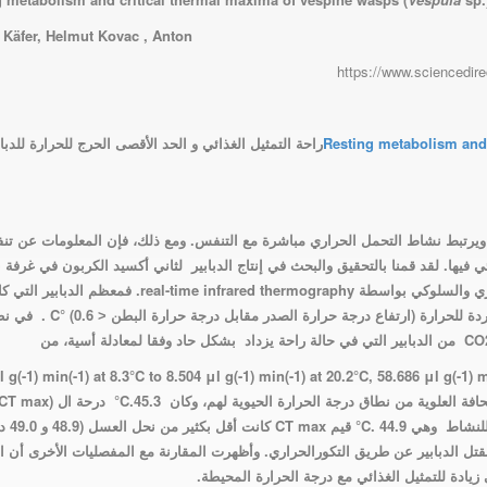
 Käfer, Helmut Kovac , Anton
https://www.sciencedir
Resting metabolism and 
راحة التمثيل الغذائي و الحد الأقصى الحرج للحرارة للدباب
ة. ويرتبط نشاط التحمل الحراري مباشرة مع التنفس. ومع ذلك، فإن المعلومات عن ت
ي فيها
.
لقد قمنا بالتحقيق والبحث في إنتاج الدبابير لثاني أكسيد الكربون في غرفة ب
اري والسلوكي بواسطة
real-time infrared thermography
. فمعظم الدبابير التي ك
ردة للحرارة (ارتفاع درجة حرارة الصدر مقابل درجة حرارة البطن ˃
(0.6
°
C
.
في نط
CO
من الدبابير التي في حالة راحة يزداد بشكل حاد وفقا لمعادلة أسية، من
فة العلوية من نطاق درجة الحرارة الحيوية لهم، وكان 45.3
.C°
درحة ال
(CT max)
نشاط وهي 44.9
.C°
قيم
CT max
كانت أقل بكثير
تل الدبابير عن طريق التكورالحراري
.
وأظهرت المقارنة مع المفصليات الأخرى
أن ال
زيادة للتمثيل الغذائي مع درجة الحرارة المحيطة
.