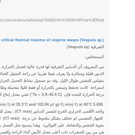
Resting metabolism
ect.com/science/article/pii/S0022191012000169?via%3Dihub
and critical thermal
critical thermal maxima of vespine wasps (Vespula sp.)
الشرقية (
sp
Vespula
)
المستخلص:
maxima of vespine
من المعروف أن الدبابير الشرقية لها قدرة عالية لتحمل الحرار
الدبور قليلة ومتناثرة ولا يعرف شيئا تقريبا عن راحة التمثيل الغذائ
مقياس للتنفس طوال الليل. وقد تم تسجيل نشاط التحمل الحر
wasps (Vespula sp.)
استراحة
كانت تحتفظ وتمتص بالحرارة
أو فقط قليلا متحملة وطا
درجة الحرارة البحث
فإن
(Ta = 2.9–42.4 C°)
تعني معدل إنتاج
2
5.658 μl g(-1) min(-1) at 8.3°C to 8.504 μl g(-1) min(-1) at 20.2°C, 58.686 μl g(-1) min(-1) at 35.3°C and 102.84 μl g(-1) min(-1) at 40°C.
والحد الأقصى الحراري الحر
ج
لتنفس الدبابير
(CT max)
، يصل للحا
للجهاز التنفسي لم تختلف بشكل ملحوظ عن درجة
(CT max)
لل
مئوية للتنفس والنشاط، على التوالي). وهذا يسمح نحل العسل بق
هي من بين الحشرات ذات أعلى
معدل للأيض أثناء الراحة وأقصى 