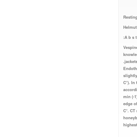
Restin
Helmut
A b s t 
Vespine
knowled
jacket
Endothe
slight
< 0.6 C
accordi
min (-1
edge of
C°. CT 
honeybe
highest