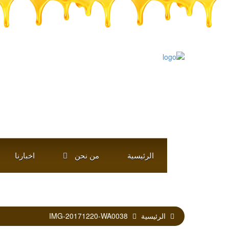
الرئيسية
من نحن
اخبارنا
الرئيسية
IMG-20171220-WA0038