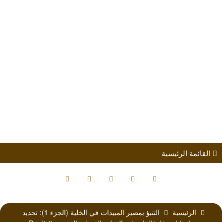
طلب الانضمام
مؤتمرات
كتب الباحثين
القائمة الرئيسية
الرئيسية
التنبؤ بمصير المبيدات في الخلية (الجزء 1): تحديد