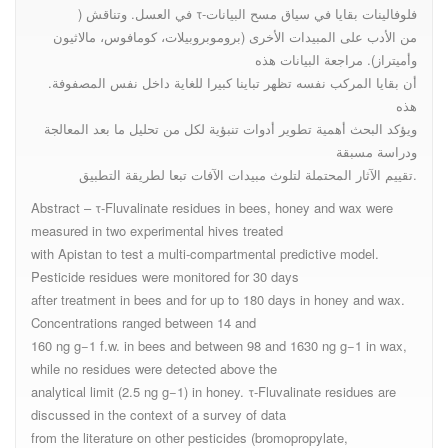
) في العسل. وتناقش τ-فلوفالينات بقايا في سياق مسح البيانات
من الأدب على المبيدات الأخرى (بروموبروبيلات، كومافوس، مالاثيون
وأميتراز). مراجعة البيانات هذه
أن بقايا المركب نفسه تظهر تباينا كبيرا للغاية داخل نفس المصفوفة.
هذه
ويؤكد البحث أهمية تطوير أدوات تنبؤية لكل من تحليل ما بعد المعالجة
ودراسة مسبقة
تقييم الآثار المحتملة لتلوث مبيدات الآفات تبعا لطريقة التطبيق.
Abstract – τ-Fluvalinate residues in bees, honey and wax were
measured in two experimental hives treated
with Apistan to test a multi-compartmental predictive model.
Pesticide residues were monitored for 30 days
after treatment in bees and for up to 180 days in honey and wax.
Concentrations ranged between 14 and
160 ng g−1 f.w. in bees and between 98 and 1630 ng g−1 in wax,
while no residues were detected above the
analytical limit (2.5 ng g−1) in honey. τ-Fluvalinate residues are
discussed in the context of a survey of data
from the literature on other pesticides (bromopropylate,