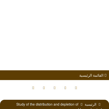
طلب الانضمام
مؤتمرات
كتب الباحثين
القائمة الرئيسية
الرئيسية
Study of the distribution and depletion of