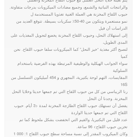
والراتنجات النباتية والشمع، وجميع مضادات الميكروبات بدرجات متفاوتة.
حبوب اللقاح المخزنة هي العملة الغنية تغذويا المستخدمة ل
نمو مستعمرة ويتكون من 40-50٪ سكريات بسيطة. تتوقع العديد من
الدراسات أن قبل
إلى استهلاك النحل، وحبوب اللقاح المخزنة يخضع لتحويل المغذيات على
المدى الطويل،
لتصبح أكثر مغذية “خبز النحل” كما الميكروبات سلفا حبوب اللقاح. نحن
كميا
سواء الجوانب الهيكلية والوظيفية المرتبطة بهذه الفرضية باستخدام
السلوكية
المقايسات، التهم لوحة بكتيرية، المجهري و 454 أمبليكون التسلسل من
16S
رنا الريباسي من كل من حبوب اللقاح التي تم جمعها حديثا وخلايا النحل
المخزنة. وجدنا أن النحل
يفضل أن تستهلك حبوب اللقاح الطازجة المخزنة لمدة <3 أيام. حبوب
اللقاح التي تم جمعها حديثا الواردة
عدد قليل من البكتيريا، والقيم التي انخفضت بشكل ملحوظ كما تم
تخزين حبوب اللقاح> 96 ساعة.
وكان الميكروب المقدر إلى نسبة مساحة سطح حبوب اللقاح 1: 000 1