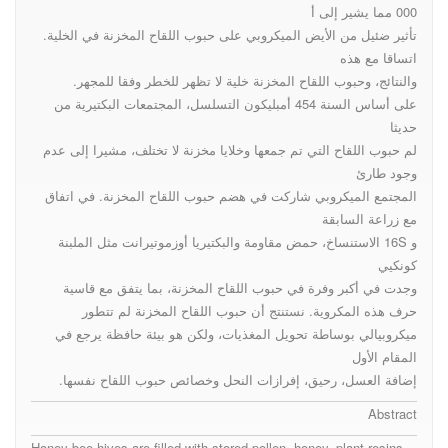
000 مما يشير إلى أ
تأثير ضئيل من الأيض الميكروبي على حبوب اللقاح المخزنة في الخلية.
اتساقا مع هذه
والنتائج، وحبوب اللقاح المخزنة خلية لا تظهر للخطر وفقا للمجهر.
على أساس السنة 454 أمبليكون التسلسل، المجتمعات البكتيرية من
حديثا
لم حبوب اللقاح التي تم جمعها وخلايا مخزنة لا تختلف، مشيرا إلى عدم
وجود طارئ
المجتمع الميكروبي شاركت في هضم حبوب اللقاح المخزنة. في اتفاق
مع زراعة السابقة
و 16S الاستنساخ، حمض مقاومة والبكتيريا أوزموتيرانت مثل الملبنة
كونكيي
وجدت في أكبر وفرة في حبوب اللقاح المخزنة، بما يتفق مع قاسية
حرف هذه المكروية. نستنتج أن حبوب اللقاح المخزنة لم تتطور
ميكروبيالي بوساطة تحويل المغذيات، ولكن هو بيئة حافظة يرجع في
المقام الأول
إضافة العسل، رحيق، إفرازات النحل وخصائص حبوب اللقاح نفسها.
Abstract
Honey bee hives are filled with stored pollen, honey, plant resins