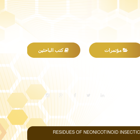
مؤتمرات
كتب الباحثين
RESIDUES OF NEONICOTINOID INSECTI