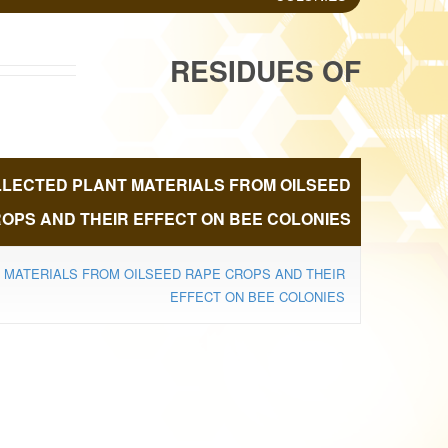
RESIDUES OF
NEONICOTINOID
OLLECTED PLANT MATERIALS FROM OILSEED
INSECTICIDES IN
OPS AND THEIR EFFECT ON BEE COLONIES
T MATERIALS FROM OILSEED RAPE CROPS AND THEIR
BEE COLLECTED
EFFECT ON BEE COLONIES
PLANT MATERIALS
FROM OILSEED