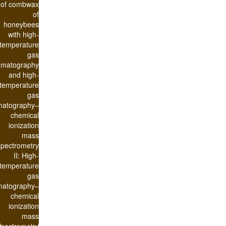
of combwax
of
honeybees
with high-
temperature
gas
omatography
and high-
temperature
gas
matography–
chemical
ionization
mass
spectrometry
II: High-
temperature
gas
matography–
chemical
ionization
mass