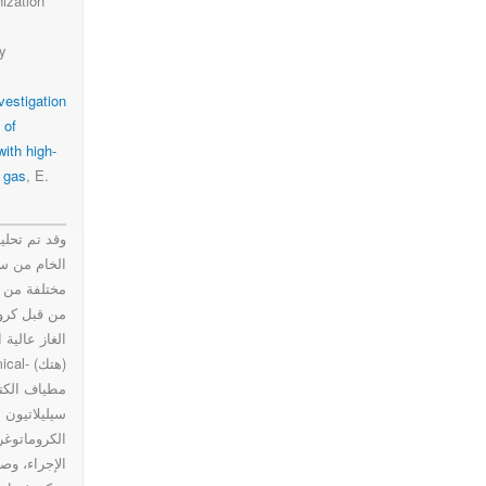
nization
y
ature
vestigation
 of
gas
ith high-
 gas
, E.
raphy
وقد تم تحل
الخام من ست
مختلفة من 
and
من قبل كروم
الغاز عالية 
high-
مطياف الكتل
سيليلاتيون
الكروماتوغر
ature
الإجراء، وصف