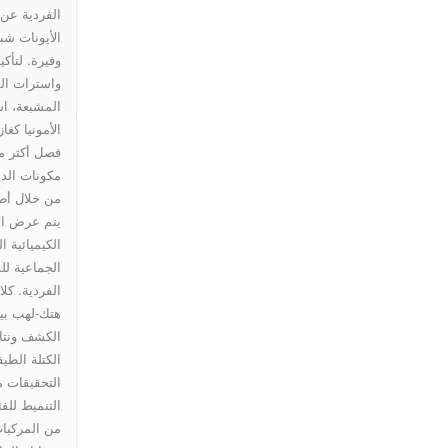
الفردية عن
الأيونات شبه
II:
وفيرة. لتأكي
واسترات ال
المشبعة، ا
High-
الأمونيا كغ
مكونات الده
من خلال أطي
ature
يتم عرض ال
الكيميائية ال
الجماعية لل
gas
الفردية. كلا،
هتك-لهب بيا
الكشف ونتا
aphy–
الكتلة الطيف
التحقيقات 
التنميط للف
من المركبا
emical