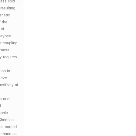
ass lipid
esulting
eristic
f the
of
oneybee
e coupling
 mass
y requires
ion in
ieve
nsitivity at
s and
f
aphic
 Chemical
as carried
ethane as