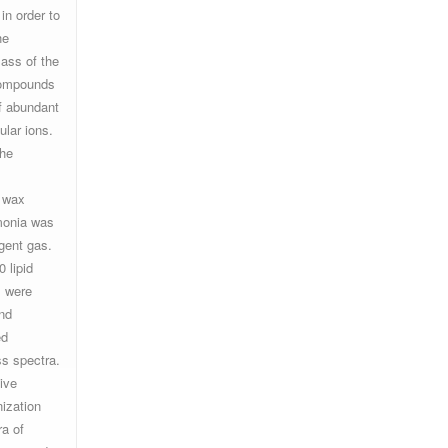
in order to
he
ass of the
compounds
f abundant
ular ions.
the
 wax
monia was
gent gas.
 lipid
s were
nd
ed
ss spectra.
ive
nization
a of