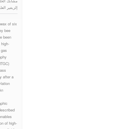
إلزيفير العلوم 
zation
wax of six
ey bee
ve been
mass
 high-
 gas
aphy
metry
mass
y after a
ylation
An
aphic
described
 enables
on of high-