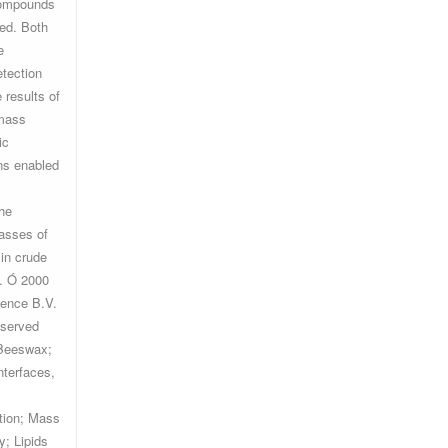
compounds
ed. Both,
e
etection
 results of
mass
ic
ons enabled
the
lasses of
in crude
 Ó 2000
ience B.V.
eserved.
Beeswax;
nterfaces,
tion; Mass
y; Lipids