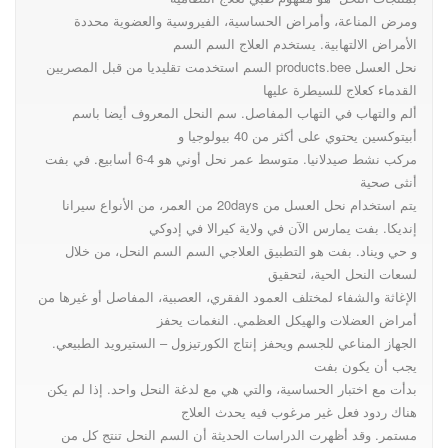
ومرض المناعة، وأمراض الحساسية، الفيروسية والعضوية محددة
الأمراض الالتهابية. يستخدم العلاج السم السم
نحل العسل products.bee السم استخدمت تقليديا من قبل المصريين
القدماء كعلاج للسيطرة عليها
ألم والتهاب في التهاب المفاصل. سم النحل المعروف أيضا باسم
أبيتوكسين يحتوي على أكثر من 40 بيولوجيا و
مركب نشط صيدلانيا. متوسط عمر نحل أوني هو 4-6 أسابيع. في بفت
أنثى صحية
يتم استخدام نحل العسل من 20days من العمر، من الأنواع سيرانا
إنديكا. بفت يمارس الآن في ولاية كيرالا في إدوكي
و حي ويناد. بفت هو التطبيق العلاجي السم السم النحل، من خلال
لسعات النحل الحية، لتحقيق
الإغاثة والشفاء لمختلف العمود الفقري، العصبية، المفاصل أو غيرها من
أمراض العضلات والهيكل العظمي. النغمات يحفز
الجهاز المناعي للجسم ويحفز إنتاج الكورتيزول – الستيرويد الطبيعي.
يجب أن يكون بفت
بدأت مع اختبار الحساسية، والتي هي مع لدغة النحل واحد. إذا لم يكن
هناك ردود فعل غير مرغوب فيه يحدث العلاج
مستمر. وقد أظهرت الدراسات الحديثة أن السم النحل تنتج كل من