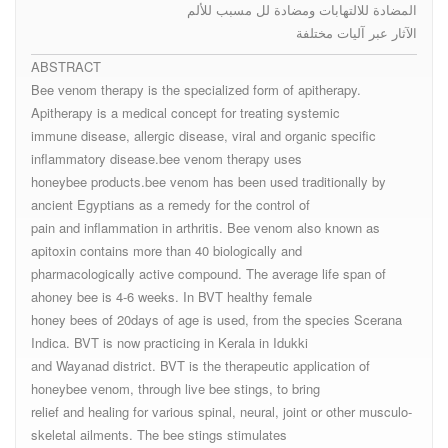
المضادة للالتهابات ومضادة لل مسبب للألم
الآثار عبر آليات مختلفة
ABSTRACT
Bee venom therapy is the specialized form of apitherapy.
Apitherapy is a medical concept for treating systemic
immune disease, allergic disease, viral and organic specific
inflammatory disease.bee venom therapy uses
honeybee products.bee venom has been used traditionally by
ancient Egyptians as a remedy for the control of
pain and inflammation in arthritis. Bee venom also known as
apitoxin contains more than 40 biologically and
pharmacologically active compound. The average life span of
ahoney bee is 4-6 weeks. In BVT healthy female
honey bees of 20days of age is used, from the species Scerana
Indica. BVT is now practicing in Kerala in Idukki
and Wayanad district. BVT is the therapeutic application of
honeybee venom, through live bee stings, to bring
relief and healing for various spinal, neural, joint or other musculo-
skeletal ailments. The bee stings stimulates