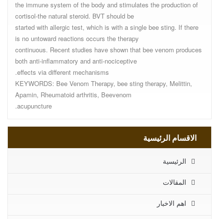
the immune system of the body and stimulates the production of
cortisol-the natural steroid. BVT should be
started with allergic test, which is with a single bee sting. If there
is no untoward reactions occurs the therapy
continuous. Recent studies have shown that bee venom produces
both anti-inflammatory and anti-nociceptive
effects via different mechanisms.
KEYWORDS: Bee Venom Therapy, bee sting therapy, Melittin,
Apamin, Rheumatoid arthritis, Beevenom
acupuncture.
الاقسام الرئيسية
الرئيسية
المقالات
اهم الاخبار