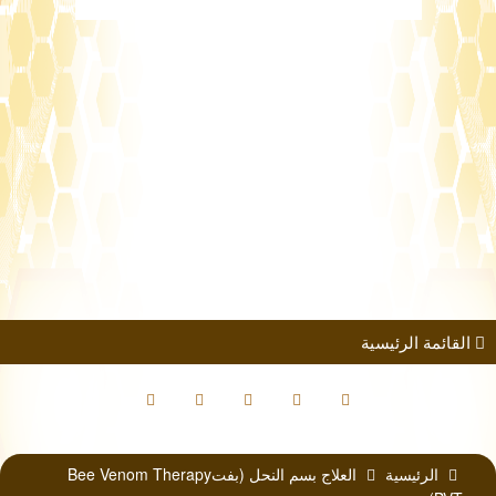
طلب الانضمام
مؤتمرات
كتب الباحثين
القائمة الرئيسية
الرئيسية
العلاج بسم النحل (بفتBee Venom Therapy