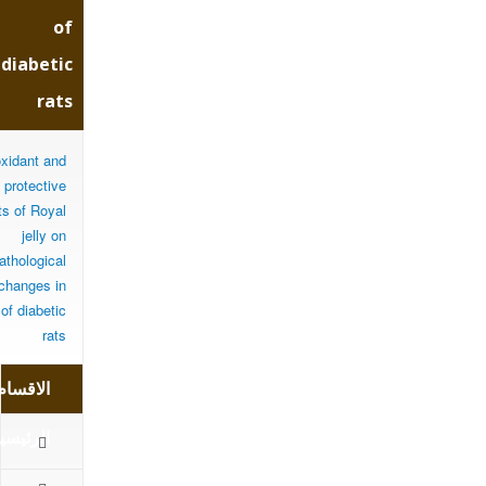
ogical
of
diabetic
rats
anges
oxidant and
in
protective
ts of Royal
jelly on
athological
testis
changes in
 of diabetic
rats
of
الاقسام
abetic
الرئيسي
الرئيسية