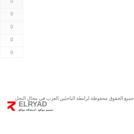
rats
المقالات
اهم
الاخبار
كتب
الباحثين
طلب
الانضمام
اتصل
بنا
جميع الحقوق محفوظة لرابطة الباحثين العرب في مجال النحل
ELRYAD
تصميم مواقع
استضافة مواقع
/