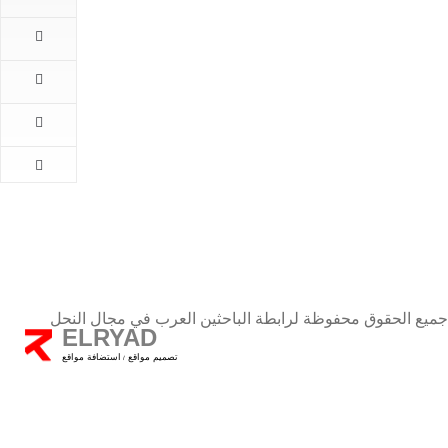
المقالات
اهم
الاخبار
كتب
الباحثين
طلب
الانضمام
اتصل
بنا
جميع الحقوق محفوظة لرابطة الباحثين العرب في مجال النحل
ELRYAD
تصميم مواقع
استضافة مواقع
/