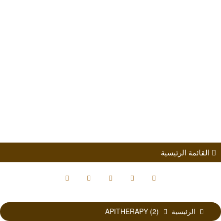
طلب الانضمام
مؤتمرات
كتب الباحثين
القائمة الرئيسية
الرئيسية
APITHERAPY (2)