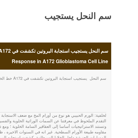
سم النحل يستجيب
استجابة البروتين
تكشفت في A172 خط
Response in A172 Glioblastoma Cell Line
سم النحل يستجيب استجابة البروتين تكشفت في A172 خط الخلايا الورم الدبقي
الخلايا الورم
الدبقيBee Venom
لخلفية: الورم الحبيبي هو نوع من أورام المخ مع ضعف الاستجابة
التقدم الملحوظ في معرفتنا عن السمات الوراثية الخلوية والفسيولو
وتستند الاستراتيجيات أساسا إلى العقاقير السامة الخلوية ؛ ومع ذ
Induces Unfolded
مقاومه طبيعة الأورام السطحية. غير انه في السنوات الاخيره ، 
المسارات الجزيئية داخل الخلايا السرطانية. كشفت استجابه البرو