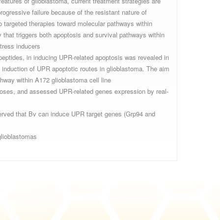
atures of glioblastoma, current treatment strategies are
ogressive failure because of the resistant nature of
o targeted therapies toward molecular pathways within
that triggers both apoptosis and survival pathways within
tress inducers.
peptides, in inducing UPR-related apoptosis was revealed in
 in induction of UPR apoptotic routes in glioblastoma. The aim
way within A172 glioblastoma cell line.
 doses, and assessed UPR-related genes expression by real-
served that Bv can induce UPR target genes (Grp94 and
glioblastomas.