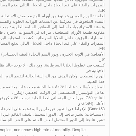
الممرات والبقاء علي قيد الحياة داخل الخلايا ، التالي يدفع ال
ER.
Protein Response
لخلفية: الورم الحبيبي هو نوع من أورام المخ مع ضعف الاستجابة 
التقدم الملحوظ في معرفتنا عن السمات الوراثية الخلوية والفسيولو
وتستند الاستراتيجيات أساسا إلى العقاقير السامة الخلوية ؛ ومع ذ
مقاومه طبيعة الأورام السطحية. غير انه في السنوات الاخيره ، 
in A172
المسارات الجزيئية داخل الخلايا السرطانية. كشفت استجابه البرو
الممرات والبقاء علي قيد الحياة داخل الخلايا ، التالي يدفع ال
ER.
الأهداف: في الاونه الاخيره ، ودور السم النحل (العنف الجنساني
Glioblastoma Cell
كان
كشفت في خطوط الخلايا السرطانية. ومع ذلك ، لا توجد حاليا تقا
الاحيائيه في
الورم السطحي. وكان الهدف من الدراسة الحالية لتقييم الدور الم
Line
خط الخلية.
المواد والأساليب: عالجنا A172 خط الخلية مع جرعات مختلفه من العنف الجنساني ، وتقييم التعبير عن الجينات ذات الصلة بواسطة الاستعراض
تفاعل البوليميراز المتسلسل في الوقت الحقيقي ([بكر]).
النتائج: IC50
الأعلى (Grp94 و
Gadd153) الإفراط في التعبير عن طريق اليه تعتمد علي الجرعات.
الاستنتاجات: تشير نتائجنا إلى الدور المحتمل للعنف القائم علي ا
تشير نتائجنا إلى الدور المحتمل للعنف القائم علي العنف الجنسان
rapies, and shows high rate of mortality. Despite