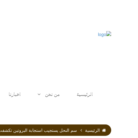
الرئيسية
من نحن
اخبارنا
الرئيسية
سم النحل يستجيب استجابة البروتين تكشفت في A172 خط الخلايا الورم الدبقيs Unfolded Protein Response in A172 Glioblastoma Cell Line