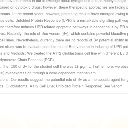
ble advancements in our knowledge about cytogenetic and pathophysiologic fe
based on cytotoxic drugs; however, these therapeutic approaches are facing pr
stomas. In the recent years, however, promising results have emerged owing t
us cells. Unfolded Protein Response (UPR) is a remarkable signaling pathway 
and therefore induces UPR-related apoptotic pathways in cancer cells by ER s
ves: Recently, the role of Bee venom (Bv), which contains powerful bioactive 
ell lines. Nevertheless, currently there are no reports of Bv potential ability
ent study was to evaluate possible role of Bee venome in inducing of UPR path
ls and Methods: We treated the A172 glioblastoma cell line with different Bv
olymerase Chain Reaction (PCR).
: The IC50 of Bv for the studied cell line was 28 μg/mL. Furthermore, we ob
3) over-expression through a dose-dependent mechanism.
ions: Our results suggest the potential role of Bv as a therapeutic agent for 
s: Glioblastoma; A172 Cell Line; Unfolded Protein Response; Bee Venom