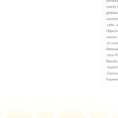
remarka
mainly 
gliobla
cancero
cells, 
Objecti
cancer c
of curr
Materia
time P
Results
Gadd15
Conclus
Keyword