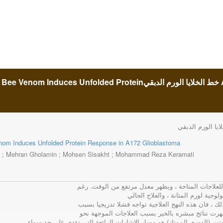
سم النحل يستجيب استجابة البروتين تكشفت في A172 خط الخلايا الورم الدبقيBee Venom Induces Unfolded Protein
om Induces Unfolded Protein Response in A172 Glioblastoma
i ; Mehran Gholamin ; Mohsen Sisakht ; Mohammad Reza Keramati
 للعلاجات المتاحة ، ويظهر معدل مرتفع من الوفت. رغم
جية لورم المثانة ، والعلاج الحالي
لك ، فان هذه النهج العلاجية تواجه فشلا تدريجيا بسبب
ظهرت نتائج مبشره بالخير بسبب العلاجات الموجهة نحو
تين (الدوري الممتاز) هو مسار الإشارات الرائعة التي تؤدي علي حد سواء