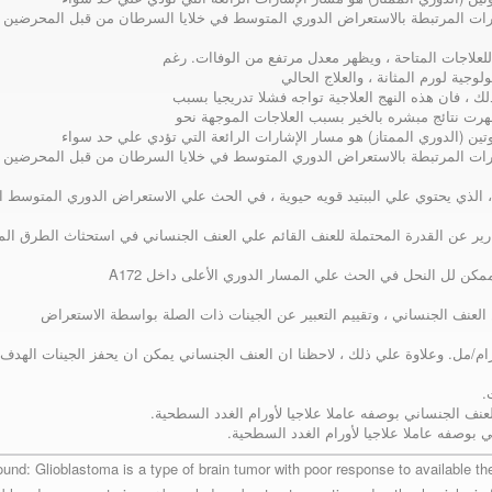
مسارات المرتبطة بالاستعراض الدوري المتوسط في خلايا السرطان من قبل المحرضين ا
للعلاجات المتاحة ، ويظهر معدل مرتفع من الوفاات. رغم
جية لورم المثانة ، والعلاج الحالي
لك ، فان هذه النهج العلاجية تواجه فشلا تدريجيا بسبب
ظهرت نتائج مبشره بالخير بسبب العلاجات الموجهة نحو
تين (الدوري الممتاز) هو مسار الإشارات الرائعة التي تؤدي علي حد سواء
مسارات المرتبطة بالاستعراض الدوري المتوسط في خلايا السرطان من قبل المحرضين ا
) ، الذي يحتوي علي الببتيد قويه حيوية ، في الحث علي الاستعراض الدوري المتوسط ا
رير عن القدرة المحتملة للعنف القائم علي العنف الجنساني في استحثاث الطرق المل
مكن لل النحل في الحث علي المسار الدوري الأعلى داخل A172
 من العنف الجنساني لخط الخلية درست 28 ميكروغرام/مل. وعلاوة علي ذلك ، لاحظنا ان العنف الجنساني يمكن ان يحفز الجينات ال
لعنف الجنساني بوصفه عاملا علاجيا لأورام الغدد السطحية.
ي بوصفه عاملا علاجيا لأورام الغدد السطحية.
und: Glioblastoma is a type of brain tumor with poor response to available the