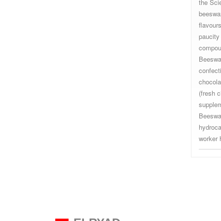
the Sci
beeswax
flavour
paucity 
compoun
Beeswax
confect
chocola
(fresh c
supplem
Beeswax
hydroca
worker 