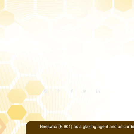
مؤتمرات
كتب الباحثين
(أفكBeeswax (E 901) as a glazing agent and as carrier for flavours1 Scientific Opinion of the