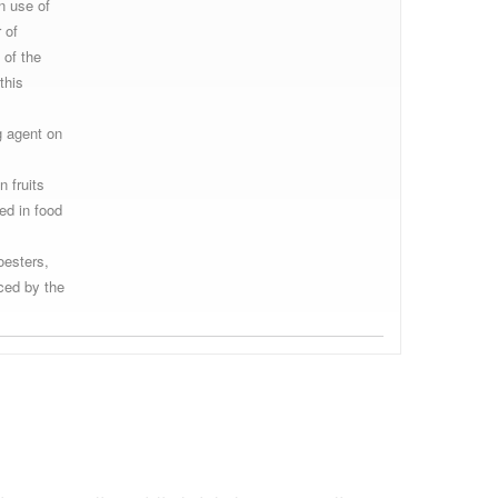
n use of
 of
 of the
Processing aids
this
g agent on
and Materials in
 fruits
ed in food
Contact with Food
oesters,
ced by the
(AFC)