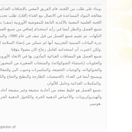
وبناء على طلب من اللجنة، قام الفريق المعني بالإضافات الغذائية، والمنكهات،
معالجة المواد المساعدة في الاتصال مع الغذاء (أفك)، طلب تحدي
agent and as carrier
اللجنة العلمية المعنية بالأغذية التابعة للمفوضية الأوروبية (سف)
شمع العسل والنظر أيضا في رأيه استخدام إضافي من شمع العسل 
النكهات. تم تقييم شمع العسل من قبل سف في عام 1990، والتي خلصت إلى أنه بسبب
for flavours1
ندرة البيانات السمية التجريبية أنها لم تتمكن من إنشاء السلامة ال
ولكن اعتبرت أن استخدامه كعامل زجاج كان مقبولا مؤقتا.
شمع العسل هو المضافات الغذائية المأذون بها في الاتحاد الأور
Scientific Opinion
والحلويات (باستثناء الشوكولاته)، والمنتجات الصغيرة من المخبوز
والشوكولاته، والوجبات الخفيفة، والمكسرات وحبوب البن وللمع
(الحمضيات الطازجة والبطيخ والتفاح والكمثرى والخوخ والأناناس). ويسمح أيضا في الغذاء
والمكملات الغذائية وحامل للألوان.
of the Panel on
شمع العسل هو خليط معقد من أحادية مشبعة وغير مشبعة أحادية ومعقدة،
والهيدروكربونات، والأحماض الدهنية الحرة، والكحول الدهنية الحرة،
هونيبي.
Food additives,
pinion of
Flavourings,