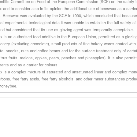
entific Committee on Food of the European Commission (SCF) on the safety i
 and to consider also in its opinion the additional use of beeswax as a carrier
s. Beeswax was evaluated by the SCF in 1990, which concluded that because
of experimental toxicological data it was unable to establish the full safety of 
d but considered that its use as glazing agent was temporarily acceptable.
 is an authorised food additive in the European Union, permitted as a glazin
ionery (excluding chocolate), small products of fine bakery wares coated with
te, snacks, nuts and coffee beans and for the surface treatment only of certain
itrus fruits, melons, apples, pears, peaches and pineapples). It is also permitt
ents and as a carrier for colours.
 is a complex mixture of saturated and unsaturated linear and complex mon
rbons, free fatty acids, free fatty alcohols, and other minor substances produ
honeybee.