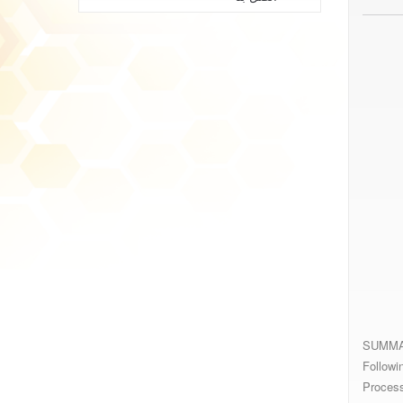
SUMM
Followi
Process