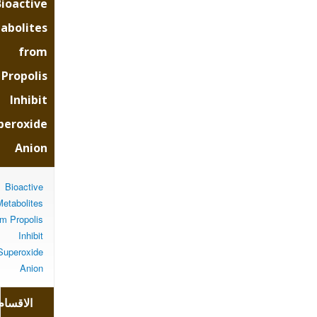
Bioactive
opolis
abolites
from
nhibit
Propolis
Inhibit
peroxide
oxide
Anion
Anion
Bioactive
Metabolites
om Propolis
Inhibit
Superoxide
Anion
الاقسام