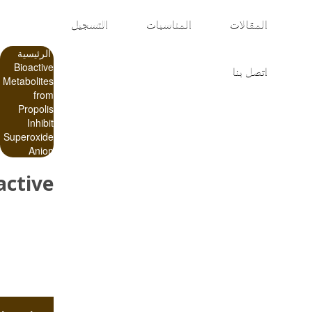
المقالات
المناسبات
التسجيل
الرئيسية
Bioactive
اتصل بنا
Metabolites
from
Propolis
Inhibit
Superoxide
Anion
active
olites
from