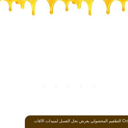
مؤتمرات
كتب الباحثين
Crop Pollination Exposes Honey Bees to Pesticides Which Alters Their Susceptibility to the Gut Pathogen Nosema التطعيم المحصولي يعرض نحل العسل لمبيدات الآفات