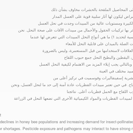
 على المحاصيل الملقحة بالحشرات مخاوف بشأن ذلك
اض ليكون لها آثار سلبية قوية على العسل المدار
الكبيرة ومستويات عالية من المبيدات وجدت في نحل العسل
ثر بها تركيبات الحقول والأحمال من مبيدات الآفات على صحة النحل. نحن
تي تتعرض لها عندما
 العلافات لاستخدامها من قبل المستعمرة، وليس بالضرورة
ر، اليقطين والبطيخ النحل جمع حبوب اللقاح
. وبالتالي يجب إيلاء المزيد من الاهتمام لكيفية النحل العسل
حشرية إسفينفاليرات وفوسميت في تركيز أعلى من
ح. في حين تعتبر مبيدات الفطريات عادة آمنة إلى حد ما لنحل العسل، ونحن
 اللقاح مع الحمل فطريات أعلى. نتائجنا
مبيدات الفطريات والمواد الكيميائية الأخرى التي تضعها النحل في الزراعة
t
declines in honey bee populations and increasing demand for insect-pollinate
tor shortages. Pesticide exposure and pathogens may interact to have strong