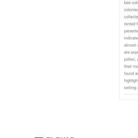
bee col
colonie
collect
rented f
parasit
indicat
almost 
are exp
pollen,
their m
found a
highlig
setting