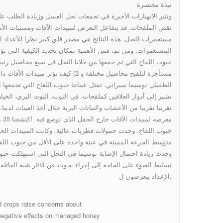
نبذة مختصرة
وتثير الانهيارات الأخيرة في تجمعات نحل العسل وزيادة الطلب
نقص الملقحات. قد يتفاعل التعرض لمبيدات الآفات ومسببات الأمر
Nosema التطعيم
مستعمرات النحل. هذه النتائج هي مصدر قلق كبير نظرا للأعداد 
المستعمرات. ومن ثم، فمن الأهمية بمكان تحديد الكيفية التي تؤ
حبوب اللقاح التي تم جمعها من خلايا النحل في سبع محاصيل رئيسية لتحديد 1) ما هي أنواع النحل المبيدات ال
المحصولي يعرض نحل
مستأجرة لتلقيح محاصيل مختلفة و 2) كيف تؤثر مبيدات الآفات ذات الصلة بالميدان على قابلية النحل للأمعاء
الطفيلي نوسيما سيراني. تمثل عيناتنا حبوب اللقاح التي تجمعها
تشير إلى أدوار العلافين كملقحات. في التوت، التوت البري، الخيا
العسل لمبيدات الآفات
تقريبا تقريبا من الأعشاب والنباتات البرية خلال أخذ العينات لدينا
معرضة لمبيدات الآفات خارج الحقل الذي توضع فيه. اكتشفنا 35 مبيد مختلف في العينة
حبوب اللقاح، وجدت حمولات فطريات عالية. وكانت المبيدات ال
متوسط الجرعة المميتة في عينة واحدة على الأقل من حبوب اللقا
مما يغير قابليتها لمرض
وجدت زيادة احتمال الإصابة نوسيما في النحل التي استهلكت حبوب
تسليط الضوء على الحاجة إلى إجراء بحوث عن الآثار شبه القاتلة ل
الإعداد يتعرضون ل.
الأمعاء نوسيما سيراني
d crops raise concerns about
 negative effects on managed honey