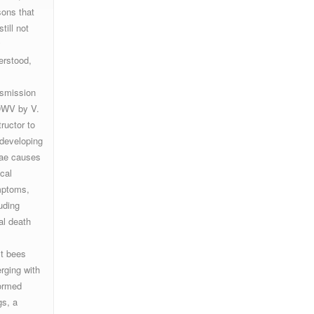
sons that
still not
y
erstood,
nsmission
DWV by V.
ructor to
 developing
ae causes
ical
ptoms,
uding
al death
lt bees
rging with
ormed
gs, a