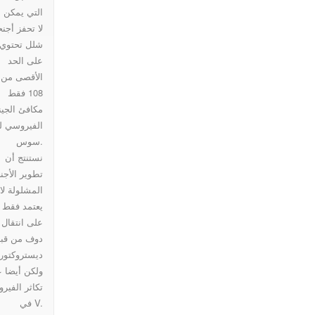
التي يمكن
لا تحفز أجنح
شلل تحتوي
على الحد
الأقصى من
108 فقط
مكافئ الجين
الفيروسي ل
سوس.
نستنتج أن
تطوير الأجن
المشلولة لا
يعتمد فقط
على انتقال
دوف من قب
ولكن أيضا 
تكاثر الفير
في V.