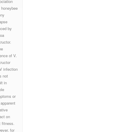
ociation
h honeybee
ony
lapse
uced by
roa
ructor.
he
ence of V.
tructor
 infection
s not
lt in
ble
ptoms or
 apparent
ative
act on
 fitness.
ever, for