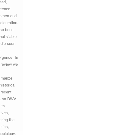
ted,
rtened
omen and
olouration.
se bees
not viable
 die soon
r
rgence. In
s review we
marize
historical
 recent
a on DWV
its
tives,
ering the
etics,
hobiology,