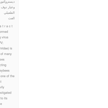
ديستروكتور
وعيار دوف 
الطفيلي
العث
s t r a c t
ormed
g virus
V;
viridae) is
 of many
uses
cting
eybees
 one of the
t
vily
estigated
to its
se