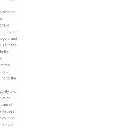
nsmission
his
ortant
al honeybee
hogen, and
cuss these
in the
er
retical
cepts
ting to the
etic
ability and
ulation
cture of
 viruses,
evolution
irulence