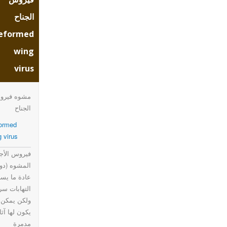
ormed
الجناح
eformed
wing
wing
virus
virus
مشوه فيرو
الجناح
ormed
g virus
فيروس الأج
المشوه (دو
عادة ما يس
التهابات سر
ولكن يمكن 
يكون لها آثا
مدمرة