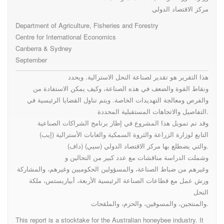
International Economics
مركز الاقتصاد الدولي
Department of Agriculture, Fisheries and Forestry
Centre for International Economics
Canberra & Sydney
September
هذا التقرير هو تقدير لصناعة النحل الاسترالية. ويحدد
ونقاط القوة والضعف في هذه الصناعة، وكيف يمكن الاستفادة من
والفرص ومعالجة التهديدات الخاصة. ويتم تناول القضايا الرئيسية في
التفاصيل والاتجاهات المستقبلية المحددة.
وقد تم تمويل هذا المشروع في إطار برنامج الشراكات الصناعية
(إيب) التابع لوزارة الزراعة والثروة السمكية والغابات الأسترالية
(داف) والتي يضطلع بها مركز الاقتصاد الدولي (سيي).
وشملت الدراسة مناقشات مع عدد كبير من النحالين و
وغيرهم من ضباط الصناعة، والمسؤولين الحكوميين وغيرهم، والمشاركة
ورش عمل مع قطاعات الصناعة الرئيسية الأربعة، أبياريستس، ملكة
النحل
والمنتجين، والمسوقين، والحزم، والملقحات.
This report is a stocktake for the Australian honeybee industry. It