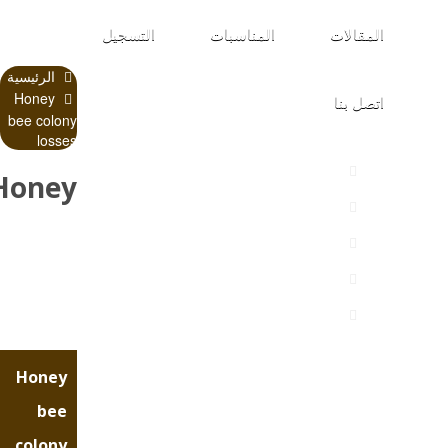
المقالات
المناسبات
التسجيل
الرئيسية
Honey
اتصل بنا
bee colony
losses
Honey
bee
colony
Honey
losses
bee
colony