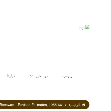
الرئيسية
من نحن
اخبارنا
الرئيسية
honeyest_Honey and Beeswax – Revised Estimates, 1955-64