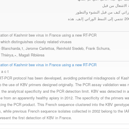
راثي كبف من قبل النشوء والتطور
ication of Kashmir bee virus in France using a new RT-PCR
which distinguishes closely related viruses
e Blancharda,1, Jerome Carlettoa, Reinhold Siedeb, Frank Schurra,
 Thiérya,∗, Magali Ribièrea
ication of Kashmir bee virus in France using a new RT-PCR
 a c t
T-PCR protocol has been developed, avoiding potential misdiagnosis of Kash
to the use of KBV primers designed originally. The PCR assay validation was re
 the analytical specificity and the PCR detection limit. KBV was detected in 
ce from an apparently healthy apiary in 2012. The specificity of the primers w
ing the PCR product. This French sequence clustered into the KBV genotype
s, while previous French sequence isolates collected in 2002 belong to the 
present the first detection of KBV in France.