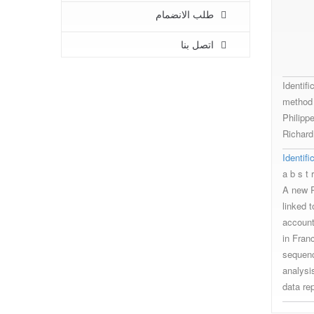
طلب الانضمام
اتصل بنا
Identif
method 
Philipp
Richard
Identif
a b s t r
A new R
linked 
account
in Fran
sequenc
analysi
data re