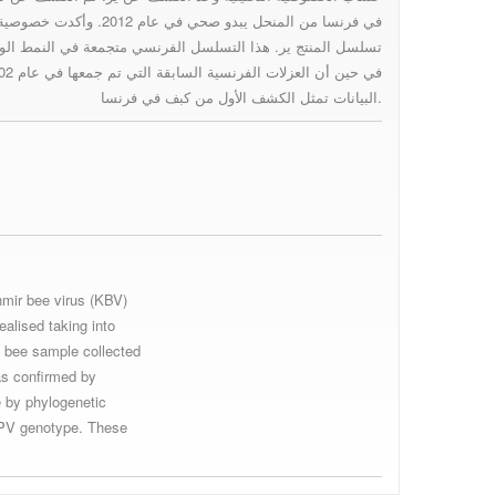
في فرنسا من المنحل يبدو صحي في عام 2012. وأكدت خصوصية الاشعال من قبل
تسلسل المنتج ير. هذا التسلسل الفرنسي متجمعة في النمط الو
ارتباطا وثيقا
في حين أن العزلات الفرنسية السابقة التي تم جمعها في عام 2002 تنتمي إلى النمط الوراثي إابف. هذه
البيانات تمثل الكشف الأول من كبف في فرنسا.
Identification of
Kashmir bee virus
mir bee virus (KBV)
in France using a
alised taking into
a bee sample collected
as confirmed by
new RT-PCR
 by phylogenetic
IAPV genotype. These
method which