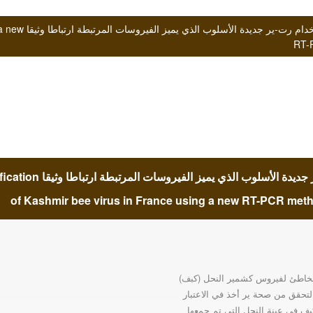
تحديد فيروس كشمي
RT-P
تحديد فيروس كشمير النحل في فرنسا باستخدام رت-ير جديدة الأسلوب الذي ي
of Kashmir bee virus in France using a new RT-PCR metho
لخاطئ لفيروس كشمير النحل (كبف)
تحقق من صحة ير أخذ في الاعتبار
 في عينة النحل التي تم جمعها