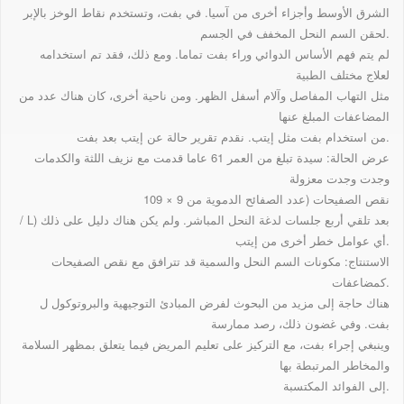
الشرق الأوسط وأجزاء أخرى من آسيا. في بفت، وتستخدم نقاط الوخز بالإبر
لحقن السم النحل المخفف في الجسم.
لم يتم فهم الأساس الدوائي وراء بفت تماما. ومع ذلك، فقد تم استخدامه
لعلاج مختلف الطبية
مثل التهاب المفاصل وآلام أسفل الظهر. ومن ناحية أخرى، كان هناك عدد من
المضاعفات المبلغ عنها
من استخدام بفت مثل إيتب. نقدم تقرير حالة عن إيتب بعد بفت.
عرض الحالة: سيدة تبلغ من العمر 61 عاما قدمت مع نزيف اللثة والكدمات
وجدت وجدت معزولة
نقص الصفيحات (عدد الصفائح الدموية من 9 × 109
/ L) بعد تلقي أربع جلسات لدغة النحل المباشر. ولم يكن هناك دليل على ذلك
أي عوامل خطر أخرى من إيتب.
الاستنتاج: مكونات السم النحل والسمية قد تترافق مع نقص الصفيحات
كمضاعفات.
هناك حاجة إلى مزيد من البحوث لفرض المبادئ التوجيهية والبروتوكول ل
بفت. وفي غضون ذلك، رصد ممارسة
وينبغي إجراء بفت، مع التركيز على تعليم المريض فيما يتعلق بمظهر السلامة
والمخاطر المرتبطة بها
إلى الفوائد المكتسبة.