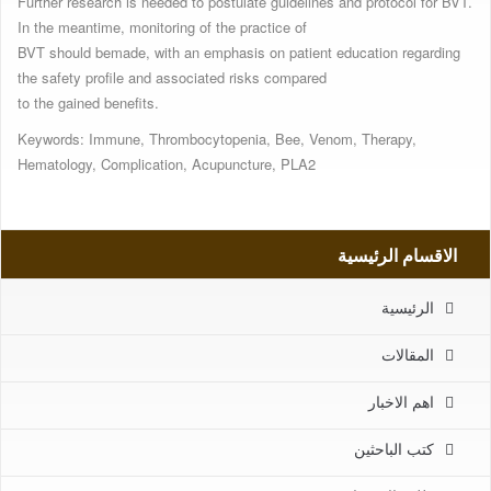
Further research is needed to postulate guidelines and protocol for BVT.
In the meantime, monitoring of the practice of
BVT should bemade, with an emphasis on patient education regarding
the safety profile and associated risks compared
to the gained benefits.
Keywords: Immune, Thrombocytopenia, Bee, Venom, Therapy,
Hematology, Complication, Acupuncture, PLA2
الاقسام الرئيسية
الرئيسية
المقالات
اهم الاخبار
كتب الباحثين