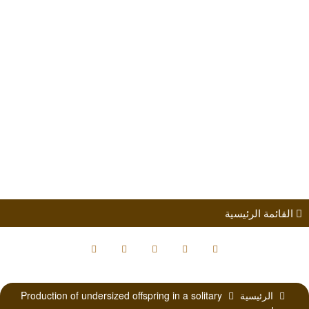
طلب الانضمام
مؤتمرات
كتب الباحثين
القائمة الرئيسية
الرئيسية
Production of undersized offspring in a solitary