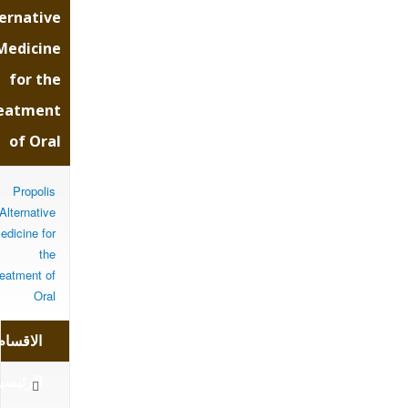
for
ernative
Medicine
for the
the
eatment
of Oral
tment
Propolis
Alternative
of
edicine for
the
reatment of
Oral
Oral
الاقسام
الرئيسي