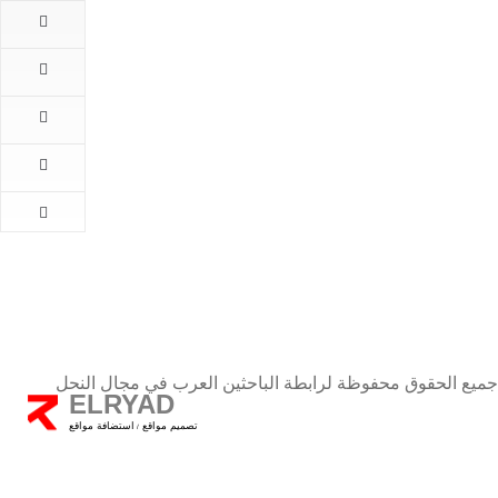
الرئيسية
المقالات
اهم
الاخبار
كتب
الباحثين
طلب
الانضمام
اتصل
بنا
جميع الحقوق محفوظة لرابطة الباحثين العرب في مجال النحل
ELRYAD
تصميم مواقع
استضافة مواقع
/