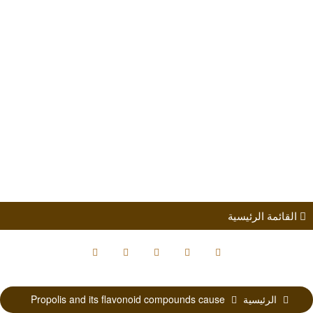
طلب الانضمام
مؤتمرات
كتب الباحثين
القائمة الرئيسية
الرئيسية
Propolis and its flavonoid compounds cause