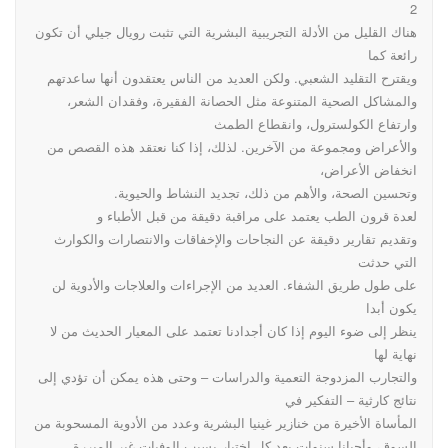
2
هناك القليل من الأدلة التجريبية البشرية التي تثبت رويال جيلي أن تكون
رائعة كما
ويقترح التقليد الشعبي. ولكن العديد من الناس يعتقدون أنها ساعدتهم
والمشاكل الصحية المتنوعة مثل الحصانة الفقيرة، وفقدان الشعر،
وارتفاع الكولسترول، وانقطاع الطمث
والأعراض ومجموعة من الآخرين. لذلك، إذا كنا نعتقد هذه القصص من
انخفاض الأعراض،
وتحسين الصحة، والأهم من ذلك، تجديد النشاط والحيوية.
لعدة قرون الطب يعتمد على مراقبة دقيقة من قبل الأطباء و
وتقديم تقارير دقيقة عن النجاحات والإخفاقات والانتصارات والكوارث
التي حدثت
على طول طريق الشفاء. العديد من الإجراءات والعلاجات والأدوية لن
يكون أبدا
ينظر إلى ضوء اليوم إذا كان أجدادنا تعتمد على المعيار الحديث من لا
نهاية لها
والتجارب المزدوجة التعمية والدراسات – وحتى هذه يمكن أن تؤدي إلى
نتائج كارثية – التفكير في
المأساة الأخيرة من خنازير غينيا البشرية وعدد من الأدوية المسحوبة من
السوق، وأحيانا سنوات بعد كل اختبار بسبب الوفيات غير المبررة.