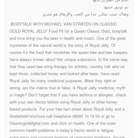
تم توثيق جميع.
وهناك سبب متكرر جدا من التعب والإرهاق هو تشرو
BODYTALK WITH MICHAEL VAN STRATEN ON CLASSIC
GOLD ROYAL JELLY Food Fit for a Queen Classic Gold, bodytalk
and mvs bring you the best in health and music. One of the great
mysteries of the natural world is the story of Royal Jelly. Of
course it’s the food that nourishes the queen bee and bee keepers
have always known about this unique substance. In the same way
that they used bee sting therapy for arthritis, country folk who’ve
kept hives, collected honey and looked after bees, have used
Royal Jelly for many medicinal purposes. Were they right or
wrong, are the claims true or false, is Royal Jelly medicine, myth
or magic? Don’t forget that if you have asthma or allergies, check
with your own doctor before using Royal Jelly or other honey-
based products. For your free fact sheet about Royal Jelly and a
Goldshield brochure call freephone 08000 74 74 04 or go to
Classicgolddigital.com and click on health. One of the most
common health problems in today’s hectic world is fatigue,
exhaustion and constant feelings of permanent tiredness. Sound