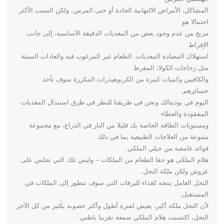
المشاكل، الأمراض الالتهابية الحادة أو حتى المزمن. ولكن السبب الأكثر
احتمالا هو
مزيج من عدم وجود بعض من المغذيات الدقيقة الأساسية، إلى جانب
الإفراط
استهلاك المضادة المغذيات. الطعام غير المرغوب فيه والعادات السيئة
مثل زجاجات الكولا، المفرط
والكافيين وكميات كبيرة من الكربوهيدرات المكررة سوف تأخذ
خسائرهم.
اليوم في بوديتالك ونحن في طريقنا للنظر في طرق استبدال المغذيات
المفقودة والعطاء
ومستويات الطاقة الخاصة بك قليلا من النار في الذراع، مع مجموعة
متنوعة من العلاجات الطبيعية بما في ذلك
فوائد غامضة من جيلي الملكي.
هلام الملكي هو حقا الطعام من الملكات – وليس تلك التي تجلس على
عروش ولكن ملكة النحل.
النحل العامل ينتجه كغذاء لليرقات التي سوف تتطور إلى الملكات في
المستقبل.
لأن النحل ملكة أكبر، يعيش لفترة أطول وأكثر خصوبة بكثير من كل الآخر
النحل، اكتسبت هلام الملكي سمعة تقريبا باطني.