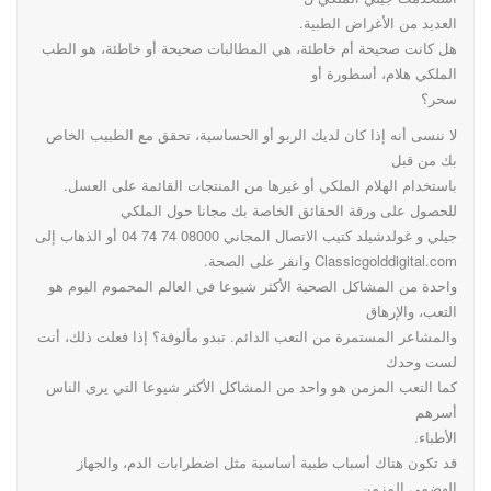
العديد من الأغراض الطبية.
هل كانت صحيحة أم خاطئة، هي المطالبات صحيحة أو خاطئة، هو الطب
الملكي هلام، أسطورة أو
سحر؟
لا ننسى أنه إذا كان لديك الربو أو الحساسية، تحقق مع الطبيب الخاص
بك من قبل
باستخدام الهلام الملكي أو غيرها من المنتجات القائمة على العسل.
للحصول على ورقة الحقائق الخاصة بك مجانا حول الملكي
جيلي و غولدشيلد كتيب الاتصال المجاني 08000 74 74 04 أو الذهاب إلى
Classicgolddigital.com وانقر على الصحة.
واحدة من المشاكل الصحية الأكثر شيوعا في العالم المحموم اليوم هو
التعب، والإرهاق
والمشاعر المستمرة من التعب الدائم. تبدو مألوفة؟ إذا فعلت ذلك، أنت
لست وحدك
كما التعب المزمن هو واحد من المشاكل الأكثر شيوعا التي يرى الناس
أسرهم
الأطباء.
قد تكون هناك أسباب طبية أساسية مثل اضطرابات الدم، والجهاز
الهضمي المزمن