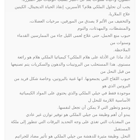
يجب أن تحاول الملكي هلام؟ الأسبرين، إنقاذ الحياة الديجيتال، الكينين
علاج الملاريا،
والتخفيف من الألم لا يصدق من المورفين، مرخيات العضلات،
والمنشطات، والمهدئات، والنوم
حبوب منع الحمل، حتى علاج لعمى الليل جاء من الممارسين القدماء
وسنوات من
الملاحظة.
لذا، ماذا عن الأدلة على هلام الملكي؟ كيميائيا الملكي هلام هو رائعة
مستوى. هذا المستحلب من البروتينات والدهون والسكريات يتم تصنيعها
من قبل النحل من
حبوب اللقاح التي يجمعونها. انها غنية بالبروتين، وخاصة شكل فريد من
البروتين الذي هو
موجودة فقط في جيلي الملكي والذي يحتوي على المواد الكيميائية
الأساسية اللازمة للنحل ل
وتنمو وتطور التي لا يمكن أن تجعل لنفسها.
يبدو أن أهم وظيفة من جيلي الملكي هو توفير توازن غير عادي
من المغذيات التي تغذي على وجه التحديد اليرقات التي تتطور إلى ملكة
المستقبل
النحل. وظيفة مثيرة للدهشة من جيلي الملكي هو تأثير مضاد للجراثيم