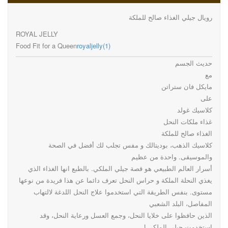
رويال جيلي الغذاء صالح للملكة
ROYAL JELLY
Food Fit for a Queen
royaljelly(1)
حديث الجسم
مع
مايكل فان ستراتن
على
كلاسيك غولد
غذاء ملكات النحل
الغذاء صالح للملكة
كلاسيك الذهب، بوديتالك و مفس تجلب لك أفضل في الصحة
والموسيقى. واحدة من عظيم
أسرار العالم الطبيعي هو قصة جيلي الملكي. بالطبع انها الغذاء الذي
يغذي النحلة الملكة و حراس النحل تعرف دائما عن هذا فريدة من نوعها
مستوى. بنفس الطريقة التي استخدموا علاج النحل اللدغة لالتهاب
المفاصل، البلد الشعبي
الذين حافظوا على خلايا النحل، وجمع العسل ورعاية النحل، وقد
استخدمت جيلي الملكي ل