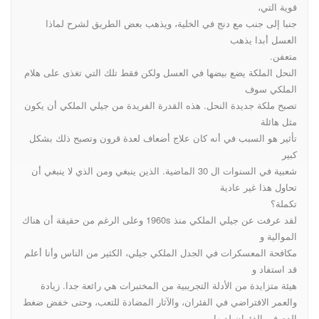
قوية التي،
جنبا إلى جنب مع دنج في الخلية، ويذهب بعض الطريق لشرح لماذا
العسل أبدا يذهب
متعفن.
النحل الملكة يضع بيضها في العسل ولكن فقط تلك التي تغذى على هلام
الملكي سوف
تصبح ملكة جديدة النحل. هذه القدرة الفريدة من جيلي الملكي أن يكون
مثل هائلة
تأثير هو السبب في أنه كان علاج أضعاف لعدة قرون وتصبح ذلك بشكل
كبير
شعبية في السنوات ال 30 الماضية. الذين ينبغي ومن الذي لا ينبغي أن
تحاول هذا غير عادية
تكملة؟
لقد عرفت عن جيلي الملكي منذ 1960s وعلى الرغم من حقيقة أن هناك
الموالية و
مكافحة المعسكرات في الجدل الملكي جيلي، الكثير من الناس وأنا أعلم
قد استفاد و
هيئة متزايدة من الأدلة التجريبية من المختبرات هي رائعة جدا. زيادة
والعمر الافتراضي في الفئران، والآثار المضادة للتعب، وحتى خفض ضغط
الدم في الفئران لديها