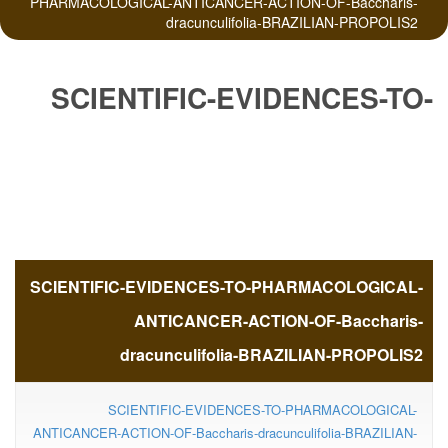
PHARMACOLOGICAL-ANTICANCER-ACTION-OF-Baccharis-
dracunculifolia-BRAZILIAN-PROPOLIS2
SCIENTIFIC-EVIDENCES-TO-
PHARMACOLOGICAL-
ANTICANCER-ACTION-OF-
SCIENTIFIC-EVIDENCES-TO-PHARMACOLOGICAL-
Baccharis-dracunculifolia-
ANTICANCER-ACTION-OF-Baccharis-
dracunculifolia-BRAZILIAN-PROPOLIS2
BRAZILIAN-PROPOLIS2
SCIENTIFIC-EVIDENCES-TO-PHARMACOLOGICAL-
ANTICANCER-ACTION-OF-Baccharis-dracunculifolia-BRAZILIAN-