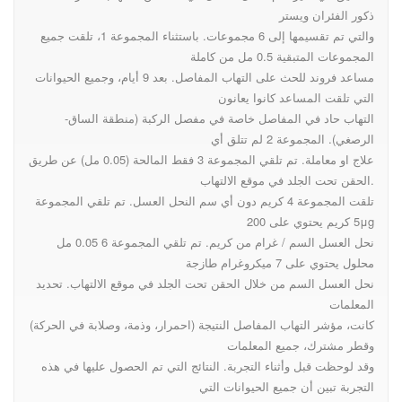
in adjuvant-induced arthritic
ذكور الفئران ويستر
والتي تم تقسيمها إلى 6 مجموعات. باستثناء المجموعة 1، تلقت جميع
المجموعات المتبقية 0.5 مل من كاملة
rats
مساعد فروند للحث على التهاب المفاصل. بعد 9 أيام، وجميع الحيوانات
التي تلقت المساعد كانوا يعانون
التهاب حاد في المفاصل خاصة في مفصل الركبة (منطقة الساق-
الرصغي). المجموعة 2 لم تتلق أي
علاج او معاملة. تم تلقي المجموعة 3 فقط المالحة (0.05 مل) عن طريق
الحقن تحت الجلد في موقع الالتهاب.
تلقت المجموعة 4 كريم دون أي سم النحل العسل. تم تلقي المجموعة
5 كريم يحتوي على 200μg
نحل العسل السم / غرام من كريم. تم تلقي المجموعة 6 0.05 مل
محلول يحتوي على 7 ميكروغرام طازجة
نحل العسل السم من خلال الحقن تحت الجلد في موقع الالتهاب. تحديد
المعلمات
كانت، مؤشر التهاب المفاصل النتيجة (احمرار، وذمة، وصلابة في الحركة)
وقطر مشترك، جميع المعلمات
وقد لوحظت قبل وأثناء التجربة. النتائج التي تم الحصول عليها في هذه
التجربة تبين أن جميع الحيوانات التي