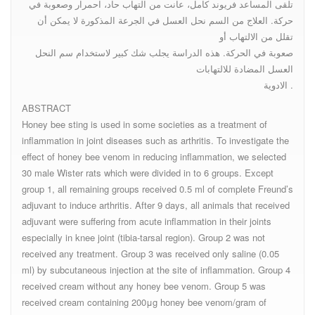
تلقى المساعد فريوند كامل، عانت من التهاب حاد، احمرار وصعوبة في
حركة. العلاج من السم نحل العسل في الجرعة المذكورة لا يمكن أن
تقلل من الالتهاب أو
صعوبة في الحركة. هذه الدراسة يجلب شك كبير لاستخدام سم النحل
العسل المضادة للالتهابات
الادوية .
ABSTRACT
Honey bee sting is used in some societies as a treatment of
inflammation in joint diseases such as arthritis. To investigate the
effect of honey bee venom in reducing inflammation, we selected
30 male Wister rats which were divided in to 6 groups. Except
group 1, all remaining groups received 0.5 ml of complete Freund’s
adjuvant to induce arthritis. After 9 days, all animals that received
adjuvant were suffering from acute inflammation in their joints
especially in knee joint (tibia-tarsal region). Group 2 was not
received any treatment. Group 3 was received only saline (0.05
ml) by subcutaneous injection at the site of inflammation. Group 4
received cream without any honey bee venom. Group 5 was
received cream containing 200μg honey bee venom/gram of