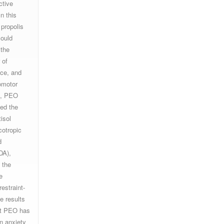
ctive
n this
 propolis
could
 the
 of
ice, and
omotor
re, PEO
sed the
isol
cotropic
d
DA),
 the
e
estraint-
e results
at PEO has
on anxiety