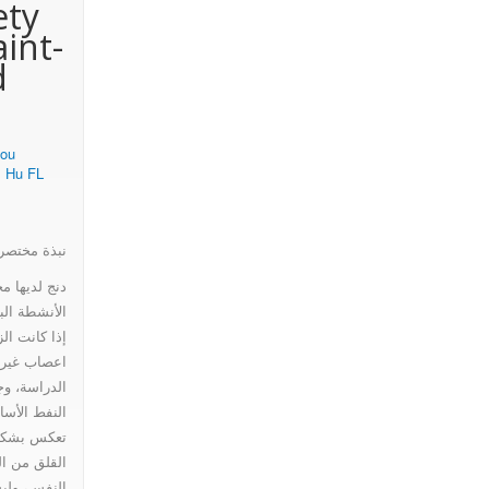
ety
aint-
of
d
raint-
ou
,
Hu FL
ressed
نبذة مختصر
دنج لديها 
mice
الأنشطة الب
إذا كانت الز
اعصاب غير 
الدراسة، وج
النفط الأسا
تعكس بشكل 
القلق من ا
النفس، وليس