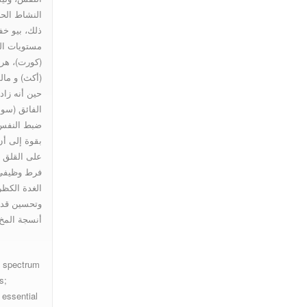
النشاط الح
ذلك، بيو 
مستويات الب
(كورت)، هر
(أكث) و مالو
حين أنه زا
الفائق (سود
ضبط النفس. 
بقوة إلى أن 
على القلق 
فرط وظيفي 
الغدة الكظر
وتحسين قدر
أنسجة المخ.
d spectrum
s;
 essential