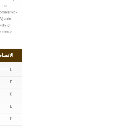
 the
othalamic-
A) axis
lity of
n tissue.
الاقسام
الرئيسي
الرئيسية
المقالات
اهم
الاخبار
كتب
الباحثين