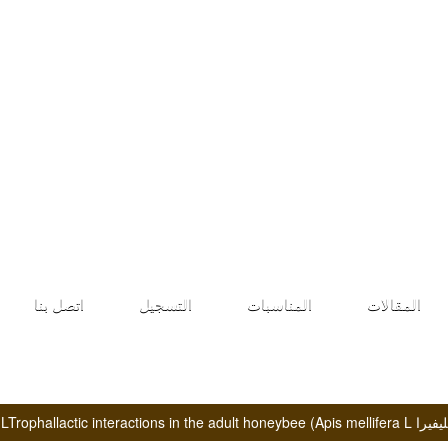
طلب الانضمام
المقالات
المناسبات
التسجيل
اتصل بنا
LTrophallactic