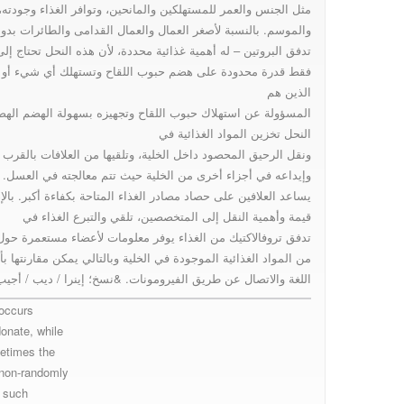
مثل الجنس والعمر للمستهلكين والمانحين، وتوافر الغذاء وجودت
والموسم. بالنسبة لأصغر العمال والعمال القدامى والطائرات بدو
(Apis mellifera L
تدفق البروتين – له أهمية غذائية محددة، لأن هذه النحل تحتاج إلى
فقط قدرة محدودة على هضم حبوب اللقاح وتستهلك أي شيء أو ك
الذين هم
المسؤولة عن استهلاك حبوب اللقاح وتجهيزه بسهولة الهضم اله
النحل تخزين المواد الغذائية في
ونقل الرحيق المحصود داخل الخلية، وتلقيها من العلافات بالقرب
وإيداعه في أجزاء أخرى من الخلية حيث تتم معالجته في العسل. ه
يساعد العلافين على حصاد مصادر الغذاء المتاحة بكفاءة أكبر. بالإ
قيمة وأهمية النقل إلى المتخصصين، تلقي والتبرع الغذاء في
تدفق تروفالاكتيك من الغذاء يوفر معلومات لأعضاء مستعمرة حول
من المواد الغذائية الموجودة في الخلية وبالتالي يمكن مقارنتها ب
اللغة والاتصال عن طريق الفيرومونات. &نسخ؛ إينرا / ديب / أجيب 
 occurs
onate, while
metimes the
n non-randomly
s such