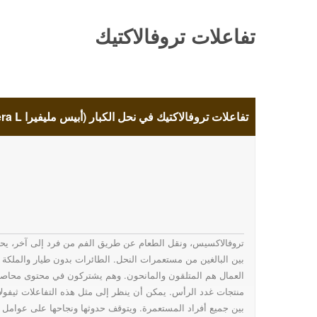
تفاعلات تروفالاكتيك
في نحل الكبار (أبيس
تفاعلات تروفالاكتيك في نحل الكبار (أبيس مليفيرا LTrophallactic interactions in the adult honeybee (Apis mellifera L
مليفيرا
LTrophallactic
interactions in the
تروفالاكسيس، ونقل الطعام عن طريق الفم من فرد إلى آخر، ي
بين البالغين من مستعمرات النحل. الطائرات بدون طيار والملكة 
العمال هم المتلقون والمانحون. وهم يشتركون في محتوى محاصيل
منتجات غدد الرأس. يمكن أن ينظر إلى مثل هذه التفاعلات ثيفول
adult honeybee
بين جميع أفراد المستعمرة. ويتوقف حدوثها ونجاحها على عوامل م