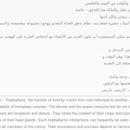
ه، والوقت من اليوم، والطقس
ن طيار والملكة هذا التدفق – خاصة
 بروتين ولكن لديها
ميات صغيرة فقط منه. نظام تدفق الغذاء المغذي ووجود مجموعة متخصصة، والمم
ضم تمكن المستعمرة أن يكون العديد من الأعضاء مع انخفاض القدرة على الهضم. 
 من المدخل و
ذا يوفر الوقت و
ضافة إلى التغذية
 نوعية وكمية
أهميتها مع الرقص
/ إلزيفير، باريس
t – Trophallaxis, the transfer of food by mouth from one individual to another,
dults of honeybee colonies. The drones and the queen consume but do not d
kers are recipients and donors. They share the content of their crops and so
s of their head glands. Such trophallactic interactions can frequently be see
 all members of the colony. Their occurrence and success depend on factor