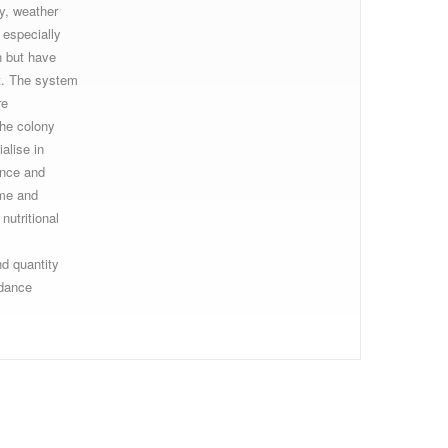
y, weather
 especially
n but have
it. The system
re
the colony
alise in
ance and
ime and
nutritional
nd quantity
 dance