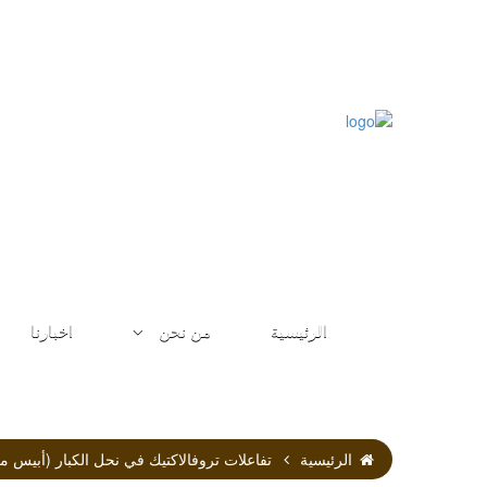
الرئيسية
من نحن
اخبارنا
الرئيسية
تفاعلات تروفالاكتيك في نحل الكبار (أبيس مليفيرا  interactions in the adult honeybee (Apis mellifera L