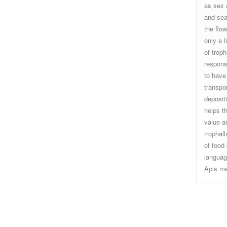
as sex 
and sea
the flo
only a 
of trop
respons
to have
transpo
deposit
helps th
value a
trophal
of food
languag
Apis mel