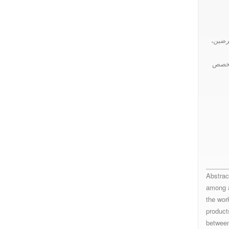
رضين،
تتخصص
Abstrac
among a
the wor
product
between