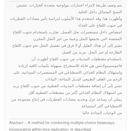
pollen, bee bread and pollen
يتم وصف طريقة لإجراء اختبارات بيولوجية متعددة الخيارات، تتضمن
النسخ المتماثل داخل الخلية
وأظهرت هنا. وقد استخدم هذا الأسلوب لدراسة تأثير مضادات الفطريات
extracts, on free-flying honey
في حبوب اللقاح على الغذاء
امتصاص داخل مستعمرات نحل العسل. تجارب باستخدام حبوب اللقاح
المحصنة التي تجمعها النحل وعينة من خبز النحل المخزن
bee colonies
تشير إلى أن هناك القليل أو لا فرق في تفضيل النحل نحو حبوب اللقاح
الطازجة أو خبز النحل. مزيد من العمل
باستخدام مقتطفات المذيبات من حبوب اللقاح أظهرت أن
فاجوستيمولانتس هي قابلة للاستخراج بسهولة بكميات كافية لزيادة
واستهلاك النظام الغذائي الاصطناعي في المستعمرات الميدانية، على
الرغم من العلف الطبيعي البديل المتاحة. البيانات
تشير إلى أن إضافة مقتطفات المذيبات القطبية من حبوب اللقاح يزيد
من استهلاك النظام الغذائي أكثر من مقتطفات القطبية أقل.
يمكن أن يساعد عزل وتحديد مضادات الفطريات في إنتاج مجموعة من
الاصطناعي أكثر استساغة
من الوجبات المتاحة حاليا
Abstract – A method for conducting multiple-choice bioassays,
incorporating within-hive replication, is described